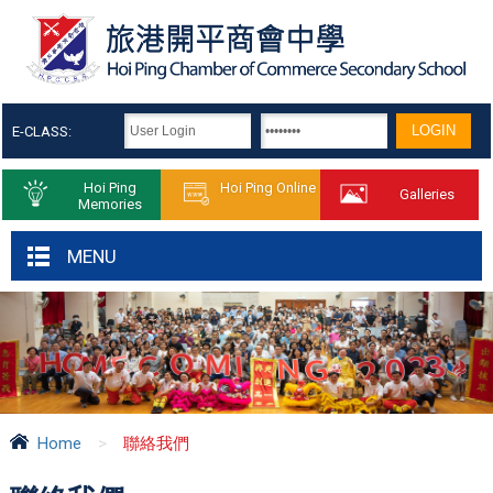
E-CLASS:
Hoi Ping
Hoi Ping Online
Galleries
Memories
MENU
Home
>
聯絡我們