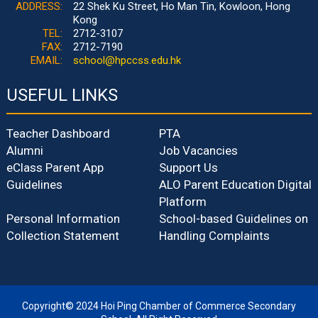
ADDRESS:
22 Shek Ku Street, Ho Man Tin, Kowloon, Hong
Kong
TEL:
2712-3107
FAX:
2712-7190
EMAIL:
school@hpccss.edu.hk
USEFUL LINKS
Teacher Dashboard
PTA
Alumni
Job Vacancies
eClass Parent App
Support Us
Guidelines
ALO Parent Education Digital
Platform
Personal Information
School-based Guidelines on
Collection Statement
Handling Complaints
Copyright© 2024 Hoi Ping Chamber of Commerce Secondary