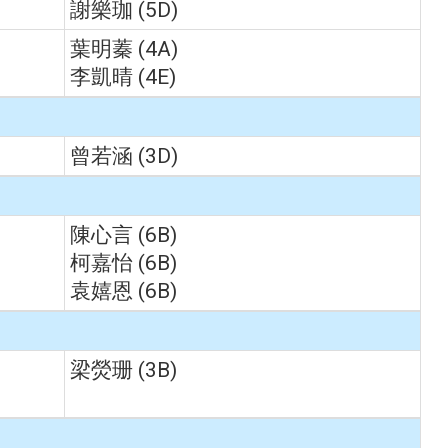
謝樂珈 (5D)
葉明蓁 (4A)
李凱晴 (4E)
曾若涵 (3D)
陳心言 (6B)
柯嘉怡 (6B)
袁嬉恩 (6B)
梁熒珊 (3B)