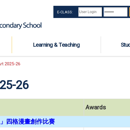
E-CLASS:
Learning & Teaching
Stu
rt 2025-26
025-26
Awards
」四格漫畫創作比賽