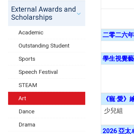
External Awards and
Scholarships
Academic
二零二六年
Outstanding Student
學生視覺藝術
Sports
Speech Festival
STEAM
Art
《寵·愛》
少兒組
Dance
Drama
2026 亞