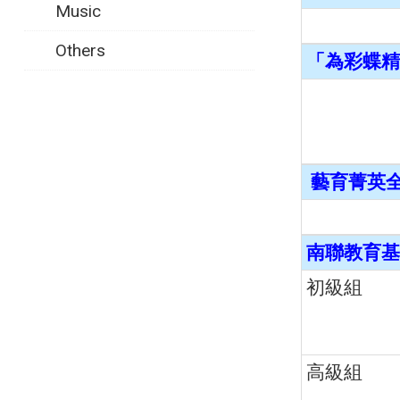
Music
Others
「為彩蝶精
藝育菁英全
南聯教育基
初級組
高級組