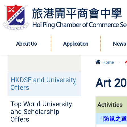
About Us
Application
News
Home
>
A
HKDSE and University
Art 2
Offers
Top World University
Activities
and Scholarship
「防鼠之道
Offers