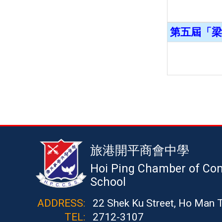
第五屆「梁
旅港開平商會中學
Hoi Ping Chamber of Co
School
ADDRESS:
22 Shek Ku Street, Ho Man 
TEL:
2712-3107