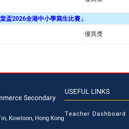
棠盃2026全港中小學寫生比賽」
優異獎
USEFUL LINKS
mmerce Secondary
Teacher Dashboard
Tin, Kowloon, Hong Kong