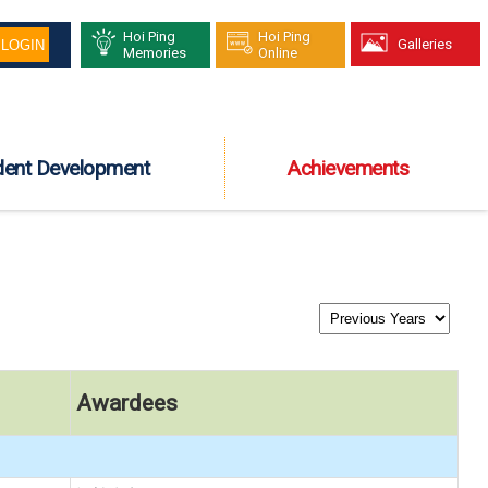
Hoi Ping
Hoi Ping
Galleries
Memories
Online
dent Development
Achievements
Awardees