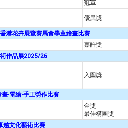
冠軍
優異獎
香港花卉展覽賽馬會學童繪畫比賽
嘉許獎
作品展2025/26
入圍獎
繪畫·電繪·手工勞作比賽
金獎
最佳構圖獎
太卓越文化藝術比賽