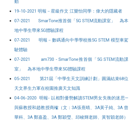
動
19-10-2021 明報－星級作文 江樂怡同學：偉大的隱藏者
07-2021 SmarTone推首個「5G STEM流動課室」 為本
地中學生帶來5G體驗課程
07-2021 明報－數碼通向中學學校推5G STEM 模型車駕
駛體驗
07-2021 am730 - SmarTone推首個「5G STEM流動課
室」 為本地中學生帶來5G體驗課程
05-2021 第21屆「中學生天文訓練計劃」圓滿結束68位
天文界生力軍在校園推廣天文知識
04-06-2020 明報- 以相對優勢解讀STEM男女失衡的迷思—
與蘇教授和趙教授商榷（文：3A張熹晴、3A黃子純、3A 曾
華科、3A 鄭嘉盈、3A 鄭穎瑩、邱峻輝老師、黃智穎老師）