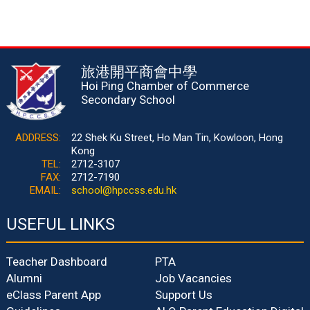
旅港開平商會中學
Hoi Ping Chamber of Commerce
Secondary School
ADDRESS:
22 Shek Ku Street, Ho Man Tin, Kowloon, Hong
Kong
TEL:
2712-3107
FAX:
2712-7190
EMAIL:
school@hpccss.edu.hk
USEFUL LINKS
Teacher Dashboard
PTA
Alumni
Job Vacancies
eClass Parent App
Support Us