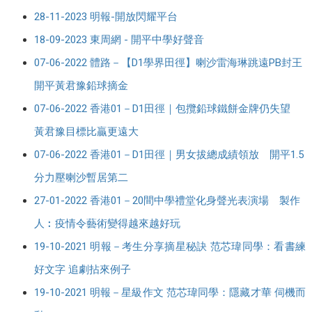
28-11-2023 明報-開放閃耀平台
18-09-2023 東周網 - 開平中學好聲音
07-06-2022 體路－【D1學界田徑】喇沙雷海琳跳遠PB封王
開平黃君豫鉛球摘金
07-06-2022 香港01－D1田徑｜包攬鉛球鐵餅金牌仍失望
黃君豫目標比贏更遠大
07-06-2022 香港01－D1田徑｜男女拔總成績領放 開平1.5
分力壓喇沙暫居第二
27-01-2022 香港01－20間中學禮堂化身聲光表演場 製作
人︰疫情令藝術變得越來越好玩
19-10-2021 明報－考生分享摘星秘訣 范芯瑋同學：看書練
好文字 追劇拈來例子
19-10-2021 明報－星級作文 范芯瑋同學：隱藏才華 伺機而