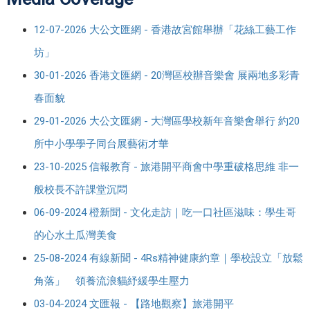
12-07-2026 大公文匯網 - 香港故宮館舉辦「花絲工藝工作
坊」
30-01-2026 香港文匯網 - 20灣區校辦音樂會 展兩地多彩青
春面貌
29-01-2026 大公文匯網 - 大灣區學校新年音樂會舉行 約20
所中小學學子同台展藝術才華
23-10-2025 信報教育 - 旅港開平商會中學重破格思維 非一
般校長不許課堂沉悶
06-09-2024 橙新聞 - 文化走訪｜吃一口社區滋味：學生哥
的心水土瓜灣美食
25-08-2024 有線新聞 - 4Rs精神健康約章｜學校設立「放鬆
角落」 領養流浪貓紓緩學生壓力
03-04-2024 文匯報 - 【路地觀察】旅港開平