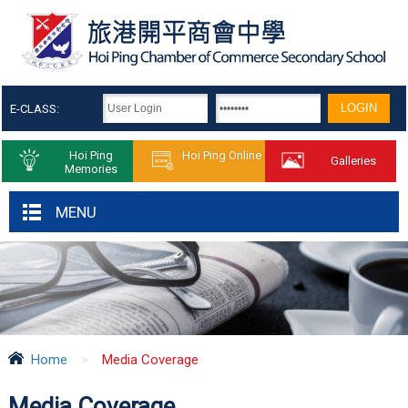
E-CLASS:
Hoi Ping
Hoi Ping Online
Galleries
Memories
MENU
Home
>
Media Coverage
Media Coverage