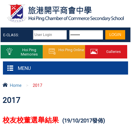
E-CLASS:
Hoi Ping
Hoi Ping Online
Galleries
Memories
MENU
Home
>
2017
2017
校友校董選舉結果
(19/10/2017
發佈
)