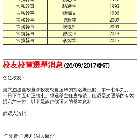
常務幹事
駱凌生
1993
常務幹事
甄錦文
1996
常務幹事
廖雅雯
2009
常務幹事
黎俊軒
2009
常務幹事
曹啟暉
2013
常務幹事
李煒鈞
2017
校友校董選舉消息
(26/09/2017發佈)
各位校友：
第六屆法團校董會校友校董選舉的提名期已於二零一七年九月二
十日下午五時正結束。經選舉主任查核後，確認是次選舉的有效
提名共一位。以下是該位候選人的基本資料：
候選人資料
任愛賢 (1980) (個人簡介)