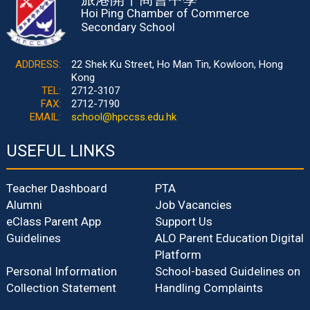
Hoi Ping Chamber of Commerce
Secondary School
ADDRESS:
22 Shek Ku Street, Ho Man Tin, Kowloon, Hong
Kong
TEL:
2712-3107
FAX:
2712-7190
EMAIL:
school@hpccss.edu.hk
USEFUL LINKS
Teacher Dashboard
PTA
Alumni
Job Vacancies
eClass Parent App
Support Us
Guidelines
ALO Parent Education Digital
Platform
Personal Information
School-based Guidelines on
Collection Statement
Handling Complaints