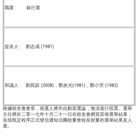
職業 :
銀行業
提名人 :
劉志成 (1981)
和議人 :
劉苑蔚 (2008)，鄭炎光(1981)，鄭小芳 (1982)
根據校友會會章，候選人將作自動當選論，無須進行投票。選舉
主任將於二零一七年十月二十一日在校友會網頁宣佈選舉結果，
並按既定程序正式發信通知法團校董會校友校董的選舉結果及人
選。