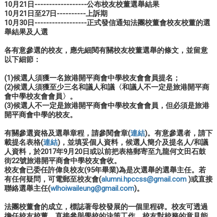
10月21日------------------公布校友校董選舉結果
10月21日至27日----------上訴期
10月30日------------------正式發信通知法團校董會校友校董的選
舉結果及人選
各有意參選的校友，應先細閱有關校友校董選舉的條文，並留意
以下細節：
(1)候選人須獲一名旅港開平商會中學校友會會員提名；
(2)候選人須獲至少三名和議人和議〈和議人不一定是旅港開平商
會中學校友會會員〉。
(3)候選人不一定是旅港開平商會中學校友會會員，但必須是旅港
開平商會中學的校友。
有關參選資格及選舉章程，請參閱會章(
連結
)。有意參選者，請下
載提名表格(
連結
)，並填妥個人資料，候選人簡介及提名人/和議
人資料，於2017年9月20日或以前把表格郵寄至九龍何文田石鼓
街22號旅港開平商會中學校友會收。
校友會已委任許偉良校友(95年畢業)為是次選舉的選舉主任。若
有任何疑問，可電郵至校友會(
alumni.hpccss@gmail.com
)或直接
聯絡選舉主任(
wlhoiwaileung@gmail.com
)。
法團校董會的成立，標誌著母校發展的一個里程碑。校友可透過
擔任校友校董，直接參與學校的決策工作，校友對校務的意見能