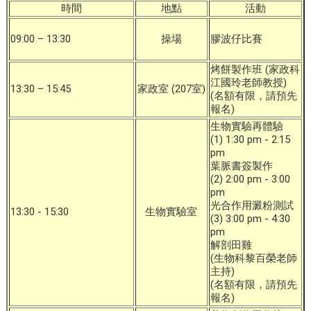
時間
地點
活動
09:00 – 13:30
操場
膠波仔比賽
烤餅製作班 (家政科
江國玲老師教授)
13:30 – 15:45
家政室 (207室)
(名額有限，請預先
報名)
生物實驗再體驗
(1) 1:30 pm - 2:15
pm
葉脈書簽製作
(2) 2:00 pm - 3:00
pm
光合作用澱粉測試
13:30 - 15:30
生物實驗室
(3) 3:00 pm - 4:30
pm
解剖田雞
(生物科黎百榮老師
主持)
(名額有限，請預先
報名)