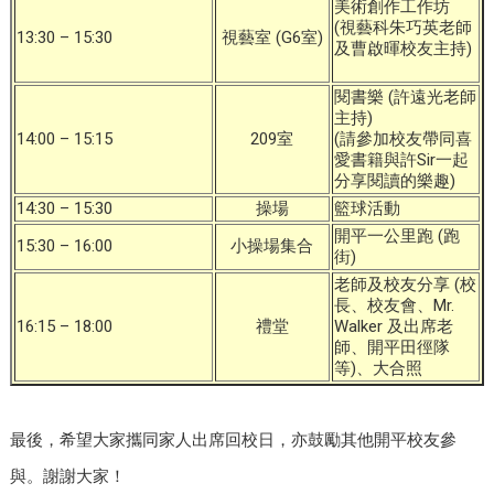
美術創作工作坊
(視藝科朱巧英老師
13:30 – 15:30
視藝室 (G6室)
及曹啟暉校友主持)
閱書樂 (許遠光老師
主持)
14:00 – 15:15
209室
(請參加校友帶同喜
愛書籍與許Sir一起
分享閱讀的樂趣)
14:30 – 15:30
操場
籃球活動
開平一公里跑 (跑
15:30 – 16:00
小操場集合
街)
老師及校友分享 (校
長、校友會、Mr.
16:15 – 18:00
禮堂
Walker 及出席老
師、開平田徑隊
等)、大合照
最後，希望大家攜同家人出席回校日，亦鼓勵其他開平校友參
與。謝謝大家！