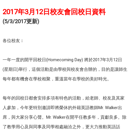
2017年3月12日校友會回校日資料
(5/3/2017更新)
各位校友︰
一年一度的開平回校日
(Homecoming Day)
將於
2017
年
3
月
12
日
(
星期日
)
舉行，這個活動是由學校與校友會合辦的，目的是讓師生
每年都有機會在學校相聚，重溫當年在學校的美好時光。
每年的回校日都會安排多項有特色的活動，給老師、校友及其家
人參加，今年更特別邀請即將榮休的外籍英語教師
Mr. Walker
出
席，與大家分享心聲。
Mr. Walker
在開平任教多年，貢獻良多。除
了教學用心及與同事及同學相處融洽之外，更大力推動英語話