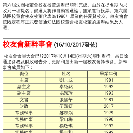
第六屆法團校董會校友校董選舉已順利完成。由於在提名期內只
收到一項提名，候選人將作自動當選論，無須進行投票。第六屆
法團校董會校友校董代表為1980年畢業的任愛賢校友。校友會會
按既定程序正式發信通知法團校董會校友校董的選舉結果及人
選。
校友會新幹事會
(16/10/2017發佈)
校友會會員大會已於2017年10月14日(星期六)順利舉行。當日除
通過會務及財政報告外，更順利選出新一屆校友會幹事會。新幹
事會成員如下：
職位
姓名
畢業年份
主席
劉志成
1981
副主席
卓紹銘
1992
副主席
馮潔瑜
1993
文書
張麗華
1981
財政
伍穎妍
2017
常務幹事
鄭志鴻
1979
常務幹事
梁山梅
1990
常務幹事
楊敏琪
1992
常務幹事
楊志和
1992