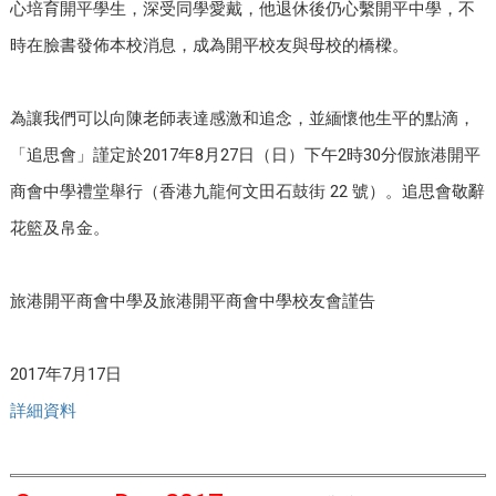
心培育開平學生，深受同學愛戴，他退休後仍心繫開平中學，不
時在臉書發佈本校消息，成為開平校友與母校的橋樑。
為讓我們可以向陳老師表達感激和追念，並緬懷他生平的點滴，
「追思會」謹定於2017年8月27日（日）下午2時30分假旅港開平
商會中學禮堂舉行（香港九龍何文田石鼓街 22 號）。追思會敬辭
花籃及帛金。
旅港開平商會中學及旅港開平商會中學校友會謹告
2017年7月17日
詳細資料