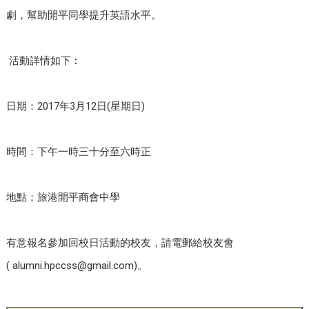
劇，幫助開平同學提升英語水平。
活動詳情如下︰
日期：
2017
年
3
月
12
日
(
星期日
)
時間：下午一時三十分至六時正
地點：旅港開平商會中學
有意報名參加回校日活動的校友，請電郵給校友會
(
alumni.hpccss@gmail.com
)
。