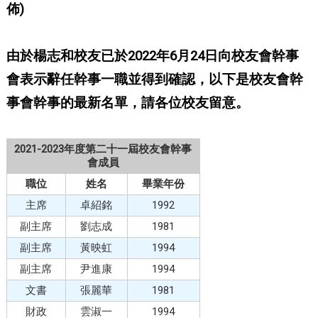
佈)
由於楊志和校友已於2022年6月24日向校友會幹事
會表示辭任幹事一職並得到確認，以下是校友會幹
事會幹事的最新名單，請各位校友留意。
2021-2023年度第二十一屆校友會幹事
會成員
職位
姓名
畢業年份
主席
卓紹銘
1992
副主席
劉志成
1981
副主席
黃映虹
1994
副主席
尹進康
1994
文書
張麗華
1981
財政
雲淑一
1994