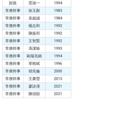
財政
雲淑一
1994
常務幹事
徐玉顏
1983
常務幹事
袁啟誠
1984
常務幹事
楊志和
1992
常務幹事
陳振邦
1992
常務幹事
王智賢
1992
常務幹事
馮潔瑜
1993
常務幹事
歐陽兆銘
1994
常務幹事
單曉斌
1996
常務幹事
胡兆倫
2000
常務幹事
王書瑩
2015
常務幹事
廖詠潼
2021
常務幹事
陳頌頤
2021