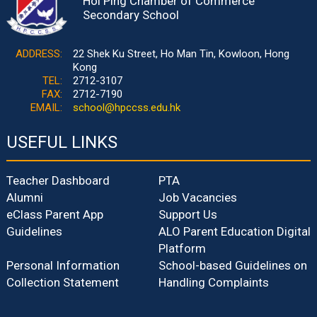
Hoi Ping Chamber of Commerce
Secondary School
ADDRESS:
22 Shek Ku Street, Ho Man Tin, Kowloon, Hong
Kong
TEL:
2712-3107
FAX:
2712-7190
EMAIL:
school@hpccss.edu.hk
USEFUL LINKS
Teacher Dashboard
PTA
Alumni
Job Vacancies
eClass Parent App
Support Us
Guidelines
ALO Parent Education Digital
Platform
Personal Information
School-based Guidelines on
Collection Statement
Handling Complaints