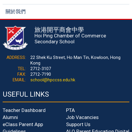
關於我們
旅港開平商會中學
Hoi Ping Chamber of Commerce
Secondary School
ADDRESS:
22 Shek Ku Street, Ho Man Tin, Kowloon, Hong
Kong
TEL:
2712-3107
FAX:
2712-7190
EMAIL:
school@hpccss.edu.hk
USEFUL LINKS
Teacher Dashboard
PTA
Alumni
Job Vacancies
eClass Parent App
Support Us
Guidelines
ALO Parent Education Digital