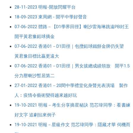
28-11-2023 明報-開放閃耀平台
18-09-2023 東周網 - 開平中學好聲音
07-06-2022 體路－【D1學界田徑】喇沙雷海琳跳遠PB封王
開平黃君豫鉛球摘金
07-06-2022 香港01－D1田徑｜包攬鉛球鐵餅金牌仍失望
黃君豫目標比贏更遠大
07-06-2022 香港01－D1田徑｜男女拔總成績領放 開平1.5
分力壓喇沙暫居第二
27-01-2022 香港01－20間中學禮堂化身聲光表演場 製作
人︰疫情令藝術變得越來越好玩
19-10-2021 明報－考生分享摘星秘訣 范芯瑋同學：看書練
好文字 追劇拈來例子
19-10-2021 明報－星級作文 范芯瑋同學：隱藏才華 伺機而