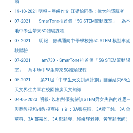
動
19-10-2021 明報－星級作文 江樂怡同學：偉大的隱藏者
07-2021 SmarTone推首個「5G STEM流動課室」 為本
地中學生帶來5G體驗課程
07-2021 明報－數碼通向中學學校推5G STEM 模型車駕
駛體驗
07-2021 am730 - SmarTone推首個「5G STEM流動課
室」 為本地中學生帶來5G體驗課程
05-2021 第21屆「中學生天文訓練計劃」圓滿結束68位
天文界生力軍在校園推廣天文知識
04-06-2020 明報- 以相對優勢解讀STEM男女失衡的迷思—
與蘇教授和趙教授商榷（文：3A張熹晴、3A黃子純、3A 曾
華科、3A 鄭嘉盈、3A 鄭穎瑩、邱峻輝老師、黃智穎老師）