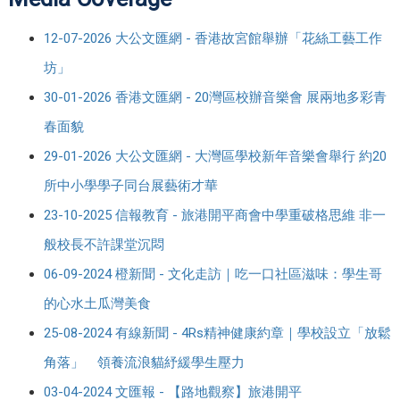
12-07-2026 大公文匯網 - 香港故宮館舉辦「花絲工藝工作
坊」
30-01-2026 香港文匯網 - 20灣區校辦音樂會 展兩地多彩青
春面貌
29-01-2026 大公文匯網 - 大灣區學校新年音樂會舉行 約20
所中小學學子同台展藝術才華
23-10-2025 信報教育 - 旅港開平商會中學重破格思維 非一
般校長不許課堂沉悶
06-09-2024 橙新聞 - 文化走訪｜吃一口社區滋味：學生哥
的心水土瓜灣美食
25-08-2024 有線新聞 - 4Rs精神健康約章｜學校設立「放鬆
角落」 領養流浪貓紓緩學生壓力
03-04-2024 文匯報 - 【路地觀察】旅港開平