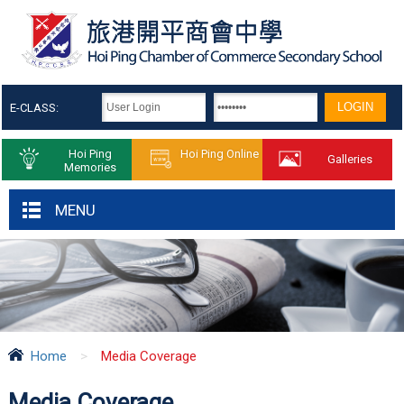
E-CLASS:
Hoi Ping
Hoi Ping Online
Galleries
Memories
MENU
Home
>
Media Coverage
Media Coverage