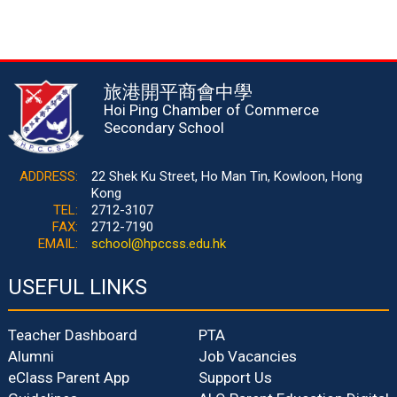
旅港開平商會中學
Hoi Ping Chamber of Commerce
Secondary School
ADDRESS:
22 Shek Ku Street, Ho Man Tin, Kowloon, Hong
Kong
TEL:
2712-3107
FAX:
2712-7190
EMAIL:
school@hpccss.edu.hk
USEFUL LINKS
Teacher Dashboard
PTA
Alumni
Job Vacancies
eClass Parent App
Support Us