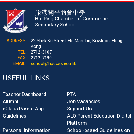
旅港開平商會中學
Hoi Ping Chamber of Commerce
Secondary School
ADDRESS:
22 Shek Ku Street, Ho Man Tin, Kowloon, Hong
Kong
TEL:
2712-3107
FAX:
2712-7190
EMAIL:
school@hpccss.edu.hk
USEFUL LINKS
Teacher Dashboard
PTA
Alumni
Job Vacancies
eClass Parent App
Support Us
Guidelines
ALO Parent Education Digital
Platform
Personal Information
School-based Guidelines on