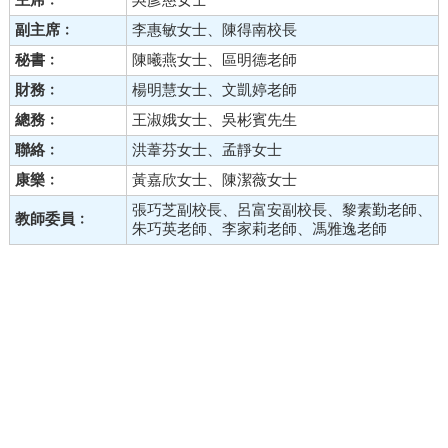
副主席﹕
李惠敏女士、陳得南校長
秘書﹕
陳曦燕女士、區明德老師
財務﹕
楊明慧女士、文凱婷老師
總務﹕
王淑娥女士
、吳彬賓先生
聯絡﹕
洪葦芬女士、孟靜女士
康樂﹕
黃嘉欣女士、陳潔薇女士
張巧芝副校長、呂富安副校長、黎素勤老師、
教師委員﹕
朱巧英老師、李家莉老師、馮雅逸老師